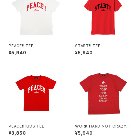
PEACE!! TEE
START!! TEE
¥5,940
¥5,940
PEACE!! KIDS TEE
WORK HARD NOT CRAZY
TEE
¥3,850
¥5,940