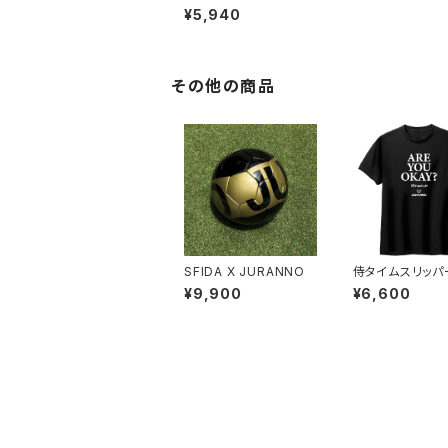
T TEE
¥5,940
その他の商品
SFIDA X JURANNO
侍タイムスリッパー
URANNO "大
¥9,900
¥6,600
か?" TEE