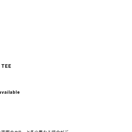
 TEE
available