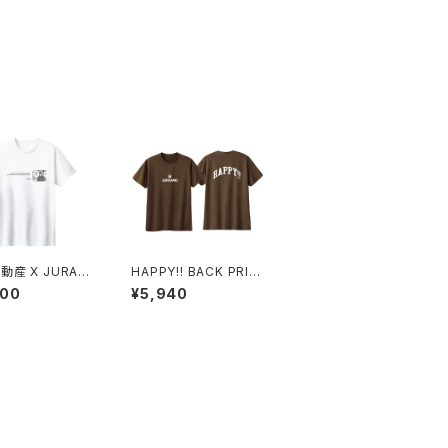
動産 X JURAN
HAPPY!! BACK PRIN
EE White
T TEE
600
¥5,940