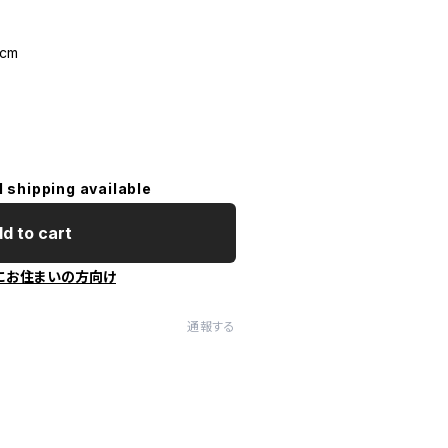
 cm
l shipping available
d to cart
にお住まいの方向け
通報する