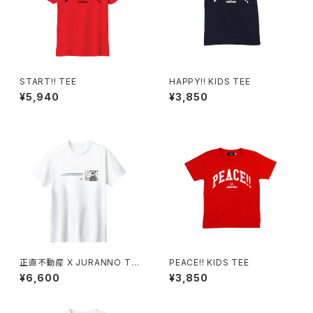
START!! TEE
HAPPY!! KIDS TEE
¥5,940
¥3,850
正直不動産 X JURANNO TEE
PEACE!! KIDS TEE
White
¥6,600
¥3,850