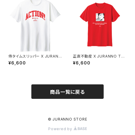
侍タイムスリッパー X JURANN
正直不動産 X JURANNO TEE
O "ACTION!!" TEE
Red
¥6,600
¥6,600
商品一覧に戻る
© JURANNO STORE
Powered by